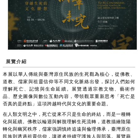
展覽介紹
本展以華人傳統與臺灣原住民族的生死觀為核心，從佛教、
道教、儒家與祖靈信仰等不同文化脈絡出發，探討人們如何
理解死亡、記憶與生命延續。展覽透過宗教文物、藝術作
品、歷史圖像與數位互動內容，帶領觀眾重新思考「死亡是
否真的是終點」這項跨越時代與文化的重要命題。
在人類文明之中，死亡從來不只是生命的終結，而是一種轉
化與延續。佛教以輪迴與解脫理解生死流轉，道教描繪陰陽
轉化與幽冥秩序，儒家強調慎終追遠與倫理傳承，臺灣原住
民族則透過祖靈信仰，讓逝者持續守護族人與部落。展覽藉