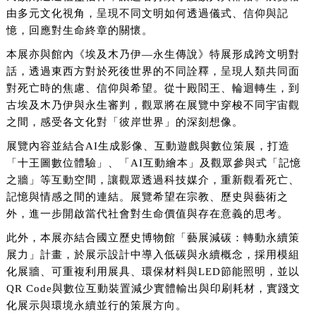
由多元文化視角，呈現不同文明如何透過儀式、信仰與記
憶，回應對生命終章的關懷。
本展亦與館內《埃及木乃伊—永生傳說》特展形成跨文明對
話，透過東西方對於死後世界的不同詮釋，呈現人類共同面
對死亡時的焦慮、信仰與希望。從十殿閻王、輪迴轉生，到
古埃及木乃伊與永生審判，觀眾將在展覽中穿梭不同宇宙觀
之間，感受各文化對「彼岸世界」的深刻想像。
展覽內容並結合AI生成影像、互動遊戲與數位策展，打造
「十王圖數位體驗」、「AI互動繪本」及觀眾參與式「記憶
之牆」等互動空間，讓觀眾透過科技媒介，重新觀看死亡、
記憶與情感之間的連結。展覽希望在宗教、歷史與藝術之
外，進一步開啟當代社會對生命價值與存在意義的思考。
此外，本展亦結合國立歷史博物館「藝展減碳：轉動永續策
展力」計畫，於展示設計中導入低碳與永續概念，採用模組
化展牆、可重複利用展具、環保材料與LED節能照明，並以
QR Code與數位互動裝置減少實體輸出與印刷耗材，實踐文
化展示與環境永續並行的策展方向。