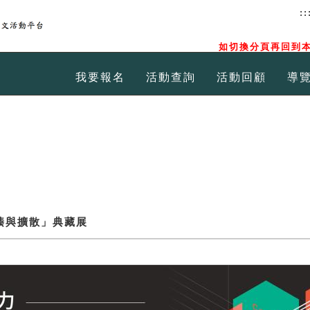
::
如切換分頁再回到本
我要報名
活動查詢
活動回顧
導
輳與擴散」典藏展