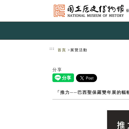
跳到主要內容
網站導覽
:::
首頁
>展覽活動
分享
「推力──巴西聖保羅雙年展的輻