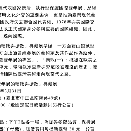
館曾經代表國家接洽、執行聖保羅國際雙年展，歷經
是當時文化外交的重要案例，更是推動臺灣現代藝
我國政府失去聯合國代表權、1978年與美國斷交
法以正式國家身分參與重要的國際組織。因此，
，邁向國際。
的輻輳與擴散」典藏展舉辦，一方面藉由館藏聖
方面通過曾經參展的藝術家及其作品作為延伸，
雙年展的專室」、「擴散(一) ：擺盪在歐美之
大單元，帶領觀眾重新探究這段被埋沒的歷史，瞭
時鋪陳出臺灣美術走向現當代之路。
雙年展的輻輳與擴散」典藏展
年5月31日
廳（臺北市中正區南海路49號）
8:00（逢國定假日或活動則另行公告）
11點；下午2點各一場，為提昇參觀品質，保持展
(子母機)，租借費用每機新臺幣 30 元，於當