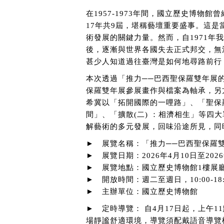
在1957-1973年間，國立歷史博物
17年共9屆，堪稱藝壇重要盛事。這
術發展的關鍵力量。然而，自1971年
後，逐漸與世界各國失去正式邦交，無
甚少人知道過往臺灣是如何地尋路前行
本次透過「推力──巴西聖保羅雙年展
保羅雙年展參展畫作與檔案為軸承，另
希冀以「拓開國際的一哩路」、「聖保羅
間」、「擴散(二) ：相濟相生」等四
解藝術的多元發展，回味沿途所見，同
► 展覽名稱：「推力──巴西聖保羅
► 展覽日期：2026年4月10日至2026
► 展覽地點：國立歷史博物館1樓展
► 開放時間：週二至週日，10:00-1
► 主辦單位：國立歷史博物館
► 定時導覽： 自4月17日起，上午
場靜謐舒適環境，導覽須配戴語音導覽機