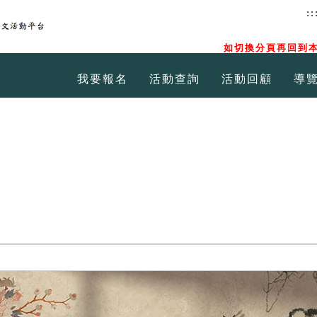
::
如切換分頁再回到本
我要報名
活動查詢
活動回顧
導