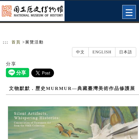
跳到主要內容
網站導覽
Togg
navig
:::
首頁
>展覽活動
中文
ENGLISH
日本語
分享
文物默默．歷史MURMUR—典藏臺灣美術作品修護展