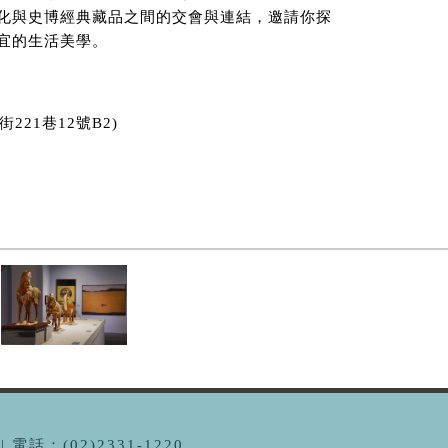
化與史博經典藏品之間的交會與連結，邀請你探
宜的生活美學。
221巷12號B2)
電話：(02)2331-1220