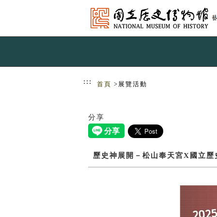
跳到主要內容
網站導覽
:::
首頁
>展覽活動
分享
歷史神展開－松山奉天宮X國立歷