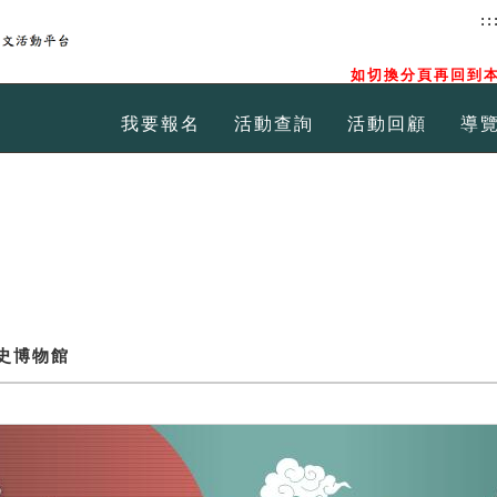
::
如切換分頁再回到本
我要報名
活動查詢
活動回顧
導
史博物館