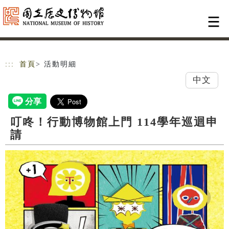
跳到主要內容
網站導覽
:::
首頁
> 活動明細
中文
叮咚！行動博物館上門 114學年巡迴申
請