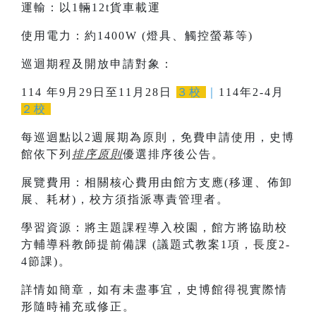
運輸：以1輛12t貨車載運
使用電力：約1400W (燈具、觸控螢幕等)
巡迴期程及開放申請對象：
114 年9月29日至11月28日
３校
｜
114年2-4月
２校
每巡迴點以2週展期為原則，免費申請使用，史博
館依下列
排序原則
優選排序後公告。
展覽費用：相關核心費用由館方支應(移運、佈卸
展、耗材)，校方須指派專責管理者。
學習資源：將主題課程導入校園，館方將協助校
方輔導科教師提前備課 (議題式教案1項，長度2-
4節課)。
詳情如簡章，如有未盡事宜，史博館得視實際情
形隨時補充或修正。