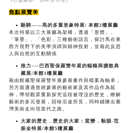
焦點展覽🎯
馳騁——馬的多重形象特展
/ 本館2樓展廳
本次特展以三大展廳為架構，透過「形體」、
「筆墨」、「色彩」三種藝術語言，探討馬在東
西方視野下的美學演繹與精神投射，並藉此反思
人與自然的互動關係
推力──巴西聖保羅雙年展的輻輳與擴散典
藏展
/本館1樓展廳
藉由館藏聖保羅雙年展參展畫作與檔案為軸承，
另方面通過曾經參展的藝術家及其作品作為延
伸，帶領觀眾重新探究這段被埋沒的歷史，瞭解
藝術的多元發展，回味沿途所見，同時鋪陳出臺
灣美術走向現當代之路。
大家的歷史．歷史的大家：窯變．釉韻-范
振金特展
/本館5樓展廳