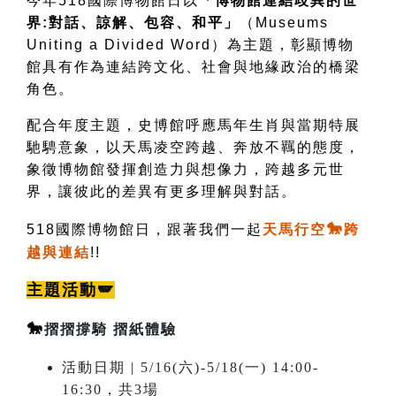
今年518國際博物館日以
「博物館連結歧異的世
界:對話、諒解、包容、和平」
（Museums
Uniting a Divided Word）為主題，彰顯博物
館具有作為連結跨文化、社會與地緣政治的橋梁
角色。
配合年度主題，史博館呼應馬年生肖與當期特展
馳騁意象，以天馬凌空跨越、奔放不羈的態度，
象徵博物館發揮創造力與想像力，跨越多元世
界，讓彼此的差異有更多理解與對話。
🐎
518國際博物館日，跟著我們一起
天馬行空
跨
越與連結
!!
主題活動🪽
🐎
摺摺撐騎 摺紙體驗
活動日期 | 5/16(六)-5/18(一) 14:00-
16:30，共3場