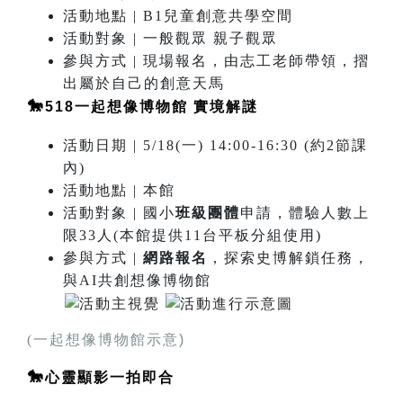
活動地點 | B1兒童創意共學空間
活動對象 | 一般觀眾 親子觀眾
參與方式 | 現場報名，由志工老師帶領，摺
出屬於自己的創意天馬
🐎
518一
起想像博物館 實境解謎
活動日期 | 5/18(一) 14:00-16:30 (約2節課
內)
活動地點 | 本館
活動對象 | 國小
班級團體
申請，體驗人數上
限33人(本館提供11台平板分組使用)
參與方式 |
網路報名
，探索史博解鎖任務，
與AI共創想像博物館
(
一起想像博物館示意)
🐎
心靈顯影一拍即合