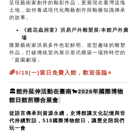
呈現藝術家創作的釉彩作品，更展現在臺灣這塊
土地，如何養成現代化陶藝創作與釉藥知識傳承
的故事。
《鏡花蟲洞宴》洪易戶外雕塑展
/本館戶外廣
場
匯聚藝術家洪易多件色彩鮮明、造型趣味的雕塑
作品，打破傳統室內展示形式構築一場跨時空的
「庭園劇場」
🌈5/18(一)當日免費入館，歡迎蒞臨⭐️
🏛️
館外延伸活動在臺南
🐎
2026年國際博物
館日館所聯合展會
從語言傳承到資源永續，史博館讓文化記憶與世
代持續對話，
518國際博物館日，讓歷史陪我們
玩一會