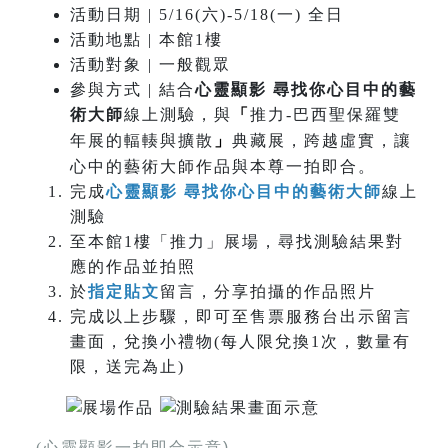
活動日期 | 5/16(六)-5/18(一) 全日
活動地點 | 本館1樓
活動對象 | 一般觀眾
參與方式 | 結合
心靈顯影 尋找你心目中的藝
術大師
線上測驗，與
「
推力-巴西聖保羅雙
年展的輻輳與擴散
」
典藏展，跨越虛實，讓
心中的藝術大師作品與本尊一拍即合。
完成
心靈顯影 尋找你心目中的藝術大師
線上
測驗
至本館1樓「推力」展場，尋找測驗結果對
應的作品並拍照
於
指定貼文
留言，分享拍攝的作品照片
完成以上步驟，即可至售票服務台出示留言
畫面，兌換小禮物(每人限兌換1次，數量有
限，送完為止)
(
心靈顯影一拍即合示意)