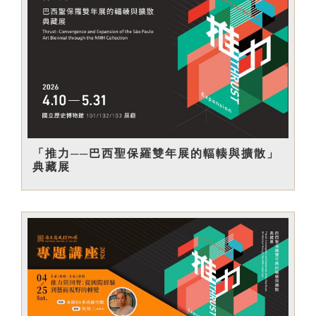
「推力──巴西聖保羅雙年展的輻輳與擴散」
典藏展