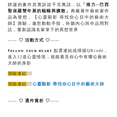
靜謐的畫作其實訴說千言萬語，以
「推力─巴西
聖保羅雙年展的輻輳與擴散」
典藏展中藝術家作
品為發想，【心靈顯影 尋找你心目中的藝術大
師】測驗，邀您動動手指，聆聽內心與作品間對
話，重新認識名家筆下的異想世界
——
♡
活動方式
♡
——
ꜰᴏʟʟᴏᴡ ʏᴏᴜʀ ʜᴇᴀʀᴛ
點選連結或掃描QRcode，
進入12道心靈情境，就能看見你心中有哪位藝術
大師的身影
測驗連結
👉🏻
測驗連結
👉🏻
心靈顯影 尋找你心目中的藝術大師
觀眾
報名連結
本館售票系統>>>
——
♡
選件賞析
♡
——