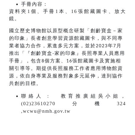
手冊內容：
資料夾1個、手冊1本、16張館藏圖卡、放大
鏡。
國立歷史博物館以原型概念研製「創齡寶盒－家
的印象」長者創意學習資源館藏圖卡，與不同專
業者協力合作，累進多元方案，並於
年
月
2023
7
推出「『創齡寶盒
家的印象』長照專業人員應用
-
手冊」，包含
個方案、
張館藏圖卡及實施相
8
16
關引導等。期提供長照服務工作者應用博物館資
源，依自身專業及服務對象多元延伸，達到協作
共創的目標。
聯絡人 : 教育推廣組吳小姐，
(02)23610270分機324
,wcwu@nmh.gov.tw