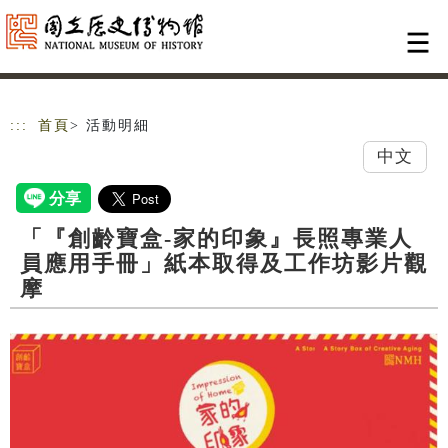
跳到主要內容
網站導覽
:::
首頁
> 活動明細
中文
「『創齡寶盒-家的印象』長照專業人
員應用手冊」紙本取得及工作坊影片觀
摩