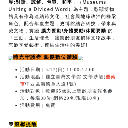
界:對話、諒解、包容、和平」
（
Museums
Uniting a Divided Word
）為主題，彰顯博物
館具有作為連結跨文化、社會與地緣政治的橋梁
角色。配合年度主題，史博館結合科技，帶來典
藏文物，實踐
腦力要動/身體要動/休閒要動
的
「三動」生活理念，讓樂齡朋友徜徉文物故事，
忘齡享受藝術，連結生活中的美好!
時光守護者 銀髮數位體驗
活動日期 | 5/17(日) 11:00-12:00
活動地點 | 國立臺灣文學館 文學沙龍(
臺南
市
中西區湯德章大道1號)
活動對象 | 歡迎65歲以上樂齡朋友報名參
加，每場30位(網路20名/現場10名)
活動費用 | 免費
💛
溫馨提醒