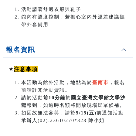
活動請著舒適衣服與鞋子
館內有溫度控制，若擔心室內外溫差建議攜
帶外套備用
報名資訊
⭐️
注意事項
本活動為館外活動，地點為於
臺南市
，
報名
前請詳閱活動資訊。
請於活動
前10分鐘
於
國立臺灣文學館文學沙
龍
報到，如逾時名額將開放現場民眾候補。
如因故無法參與，請於
5/15(五)
前通知活動
承辦人(02)-23610270*328 陳小姐