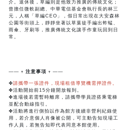
介。退休後，草編則是他致力推廣的傳統文化；
曾擔任微軟副總、中華電信基金會執行長的林三
元，人稱「草編CEO」，假日常出現在大安森林
公園等街頭上，靜靜坐著以草葉徒手編出蚱蜢、
雨傘、牙刷等，推廣傳統文化讓手作童玩回到日
常。
——
𖥧
注意事項
𖥧
——
✤
請攜帶一張證件，現場租借導覽機需押證件。
✤
活動開始前15分鐘開放報到。
✤
進場後若需暫時離席，請攜帶學員證搭乘電梯
並配合動線指引。
✤
活動將進行側拍以作為館方後續非營利紀錄使
用，若介意個人肖像被公開，可主動告知現場工
作人員，若無告知即代表同意本館使用。