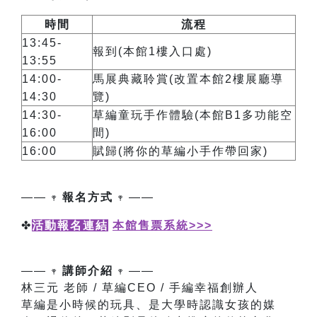
時間
流程
13:45-
報到(本館1樓入口處)
13:55
14:00-
馬展典藏聆賞(改置本館2樓展廳導
14:30
覽)
14:30-
草編童玩手作體驗(本館B1多功能空
16:00
間)
16:00
賦歸(將你的草編小手作帶回家)
—— 𖥧
報名方式
𖥧 ——
✤
活動
報名連結
本館售票系統>>>
一
觀眾
報名連結
本館售票系統>>>
—— 𖥧
講師介紹
𖥧 ——
林三元 老師 / 草編CEO / 手編幸福創辦人
草編是小時候的玩具、是大學時認識女孩的媒