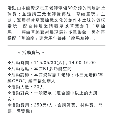
活動由本館資深志工老師帶領
30
分鐘的馬展課堂
聆賞；並邀請三元老師從傳統「草編童玩」主
題，運用尋常草葉編織文化與創作本土味的質樸
童玩，配合特展邀請觀眾以草葉創作「草編
馬」，藉由草編藝術展現馬的多重形象；另外再
搭配「草編龍」寓意馬年都能「龍馬精神」。
—— 𖥧
活動資訊
𖥧 ——
✤活動時間：115/05/30(六)，14:00-16:00
✤活動地點：本館B1多功能空間
✤活動講師：本館資深志工老師；林三元老師/草
編CEO/手編幸福創辦人
✤活動人數：20人
✤活動對象：一般觀眾（適合國中以上的大朋
友）
✤活動費用：250元/人（含講師費、材料費、門
票、導覽機）