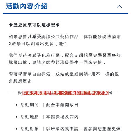
活動內容介紹
🧠
歷史原來可以這樣想🧠
如果您曾以
感受
認識公共藝術作品，
你就能發現博物館
X教學可以創造出更多可能性
我們期待將感受化為行動，配合＃
想想歷史學習單
✏️
熱
騰騰出爐
，
邀請老師帶領班級學生一同來史博，
帶著學習單自由探索，或站或坐或躺躺~用不一樣的視
角想想歷史
——
——
⫸
探索史博想想歷史 公共藝術自主學習方案
⫷
活動期間 | 配合本館開放日
活動地點 | 本館廣場及館內
活動對象 | 以班級名義申請，曾參與想想歷史煉