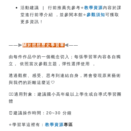
活動建議 | 行前推薦先參考⭐
教學資源
內容於課
堂進行前導介紹 ，並參閱本館⭐
參觀須知
可獲取
更多資訊！
——
——
⫸
關於想想歷史學習單
⫷
由每件作品中的一個概念切入；每張學習單內容各自獨
立， 依照當次參觀主題，彈性選擇使用 ，
透過觀察、感受、思考到連結自身，將會發現原來藝術
與我們的距離這麼近🤍
🙋‍♀️
適用對象：建議國小高年級以上學生或自導式學習團
體
⏰建議操作時間：20~30 分鐘
⭐學習單這裡有：
教學資源
專區