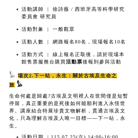
活動講師 | 徐詩薇 / 西班牙高等科學研究
委員會 研究員
活動對象 | 一般觀眾
活動人數 | 網路報名80名，現場報名10名
活動方式 | 線上報名正取後，請於現場本
館售票服務台購買
活動票
後報到參與活動
𓅊
場次2.下一站，永生：關於古埃及生命之
𓅊
旅
生命何處是歸處?古埃及文明裡人在世間僅是短暫
停留，真正重要的是死後如何能順利進入永恆世
界。講座結合特展珍貴文物解析，貫通古埃及文
化，只為理解古埃及人唯一目標
——
下一站，永
生
。
活動日期 | 115.07.25(六) 14:00-16:00