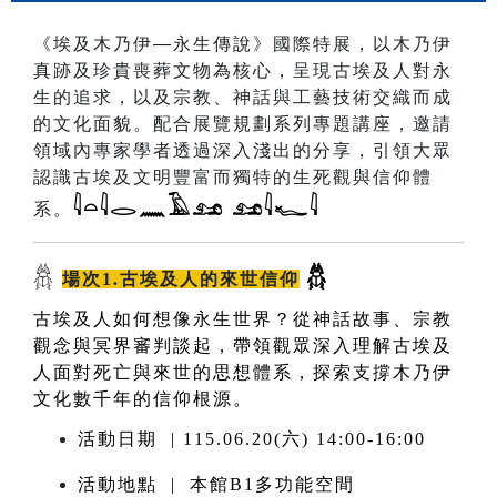
《埃及木乃伊
—
永生傳說》國際特展，以木乃伊
真跡及珍貴喪葬文物為核心，呈現古埃及人對永
生的追求，以及宗教、神話與工藝技術交織而成
的文化面貌。配合展覽規劃系列專題講座，邀請
領域內專家學者透過深入淺出的分享，引領大眾
認識古埃及文明豐富而獨特的生死觀與信仰體
𓇋𓏏𓇋𓂋𓈖𓄿𓃭 𓃭𓇋𓆑𓇋
系。
𓆣
𓆣
場次1.古埃及人的來世信仰
古埃及人如何想像永生世界？從神話故事、宗教
觀念與冥界審判談起，帶領觀眾深入理解古埃及
人面對死亡與來世的思想體系，探索支撐木乃伊
文化數千年的信仰根源。
活動日期 | 115.06.20(六) 14:00-16:00
活動地點 | 本館B1多功能空間