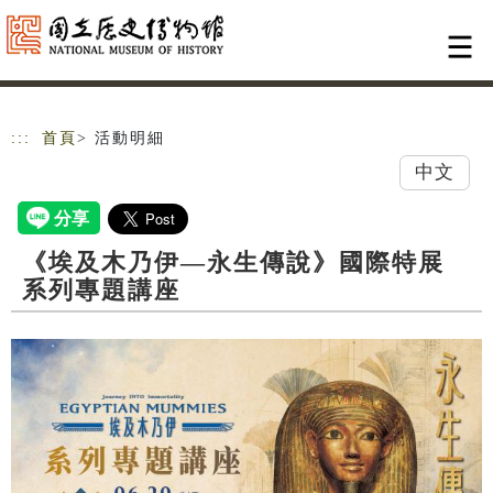
跳到主要內容
網站導覽
:::
首頁
> 活動明細
中文
《埃及木乃伊—永生傳說》國際特展
系列專題講座