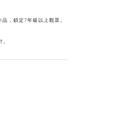
作品，鎖定7年級以上觀眾。
。
計。