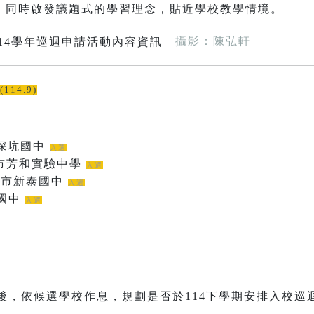
，同時啟發議題式的學習理念，貼近學校教學情境。
攝影：陳弘軒
(114.9)
北市深坑國中
入選
 臺北市芳和實驗中學
入選
6 新北市新泰國中
入選
湖國中
入選
調後，依候選學校作息，規劃是否於114下學期安排入校巡