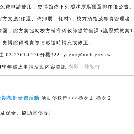
，免費申請使用，史博館依下列
排序原則
優選排序後公告
館方支應(移運、佈卸展、耗材)，校方須指派專責管理者
園，館方將協助校方輔導科教師提前備課 (議題式教案1項
，史博館得視實際情形隨時補充或修正。
2361-0270分機322 ysguo@nmh.gov.tw
攝影：陳弘軒
暑期教師研習活動
活動傳送門>>>
梯次１
梯次２
值及保全、協助宣傳等)