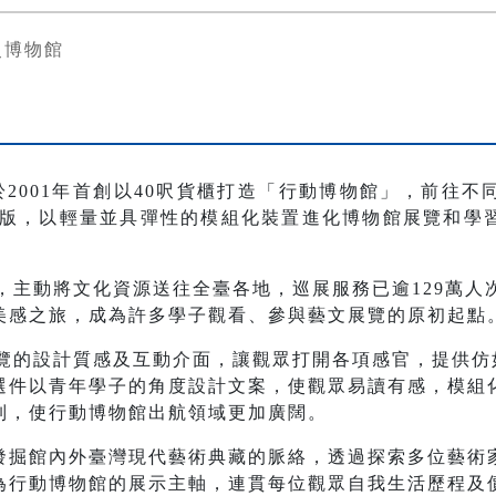
史博物館
於2001年首創以40呎貨櫃打造「行動博物館」，前往
進階版，以輕量並具彈性的模組化裝置進化博物館展覽和
館，主動將文化資源送往全臺各地，巡展服務已逾129萬
美感之旅，成為許多學子觀看、參與藝文展覽的原初起點
展覽的設計質感及互動介面，讓觀眾打開各項感官，提供仿
選件以青年學子的角度設計文案，使觀眾易讀有感，模組
制，使行動博物館出航領域更加廣闊。
發掘館內外臺灣現代藝術典藏的脈絡，透過探索多位藝術
為行動博物館的展示主軸，連貫每位觀眾自我生活歷程及