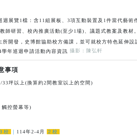
巡迴展覽1檔：含11組展板、3項互動裝置及1件當代藝術
教師研習、校內推廣活動(至少1場)、議題式教案及教材
學生所開發，史博館協助校方備課，並可就校方特色延伸設
攝影：陳弘軒
意事項
/33坪以上(換算約2間教室以上的空間)
、觸控螢幕等)
３校
｜
114年2-4月
２校