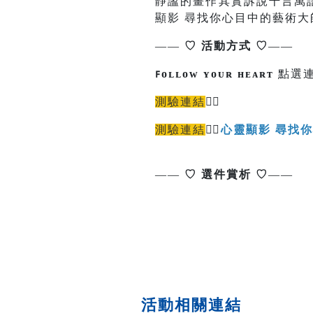
靜謐的畫作其實訴說千言萬
顯影 尋找你心目中的藝術
——
♡
活動方式
♡
——
ꜰᴏʟʟᴏᴡ ʏᴏᴜʀ ʜᴇᴀʀᴛ
點選連
測驗連結
👉🏻
測驗連結
👉🏻
心靈顯影 尋找
觀眾
報名連結
本館售票系統
——
♡
選件賞析
♡
——
活動相關連結