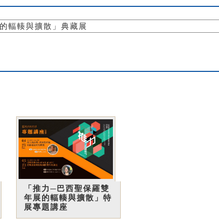
展的輻輳與擴散」典藏展
「推力─巴西聖保羅雙
年展的輻輳與擴散」特
展專題講座