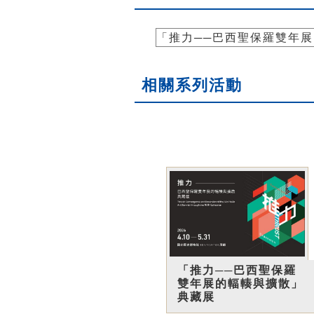
「推力──巴西聖保羅雙年
相關系列活動
「推力──巴西聖保羅
雙年展的輻輳與擴散」
典藏展