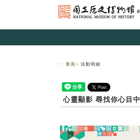
跳到主要內容
網站導覽
:::
首頁
> 活動明細
心靈顯影 尋找你心目