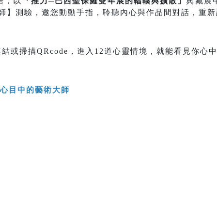
語，以
「推力─巴西聖保羅雙年展的輻輳與擴散」
典藏展
大師】測驗，邀您動動手指，聆聽內心與作品間對話，重
結或掃描QRcode，進入12道心靈情境，就能看見你心
你心目中的藝術大師
>>>