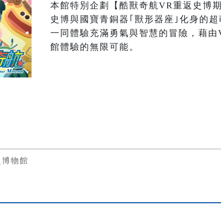
本館特別企劃【酷獸奇航VR重返史博
史博與國寶青銅器｢獸形器座｣化身的
一同體驗充滿勇氣與智慧的冒險，藉由
史博物館