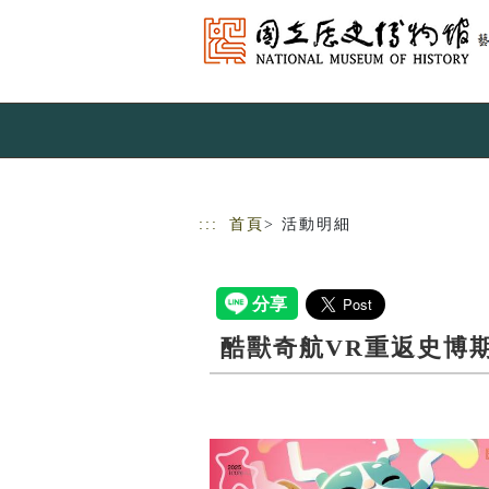
跳到主要內容
網站導覽
:::
首頁
> 活動明細
酷獸奇航VR重返史博