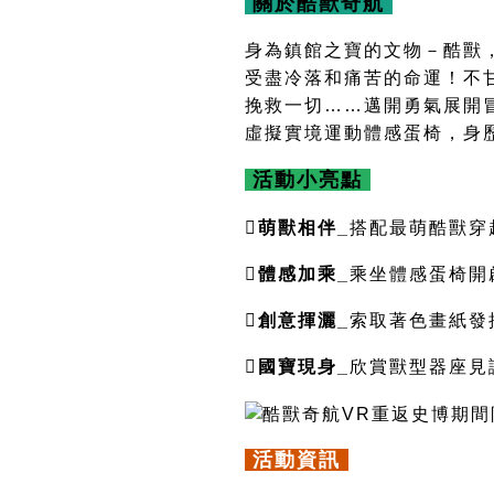
關於酷獸奇航
身為鎮館之寶的文物－酷獸
受盡冷落和痛苦的命運！不
挽救一切……邁開勇氣展開
虛擬實境運動體感蛋椅，身歷
活動小亮點
️
萌獸相
伴
_
搭配最萌酷獸穿
️
體感加乘_
乘坐
體感蛋椅開
️
創意
揮灑_
索取著
色畫紙發
️
國寶現身
_
欣賞獸型器座見
活動資訊