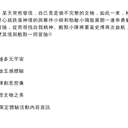
，某天突然發現，自己竟是個不完整的文物，如此一來，
甘心就跌落神壇的與夥伴小樹和勁敵小飛龍展開一連串勇
冒險，從而尋找自我精神。
酷獸小隊將重返史博再次啟航
其境與酷獸一同冒險!!
越多元宇宙
啟
五感體驗
揮創意想像
證文物之美