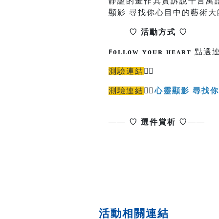
靜謐的畫作其實訴說千言萬
顯影 尋找你心目中的藝術
——
♡
活動方式
♡
——
ꜰᴏʟʟᴏᴡ ʏᴏᴜʀ ʜᴇᴀʀᴛ
點選連
測驗連結
👉🏻
測驗連結
👉🏻
心靈顯影 尋找
觀眾
報名連結
本館售票系統
——
♡
選件賞析
♡
——
活動相關連結