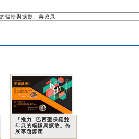
展的輻輳與擴散」典藏展
「推力─巴西聖保羅雙
年展的輻輳與擴散」特
展專題講座