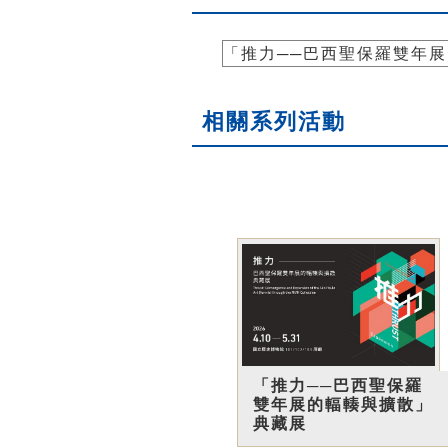
「推力──巴西聖保羅雙年
相關系列活動
「推力──巴西聖保羅
雙年展的輻輳與擴散」
典藏展