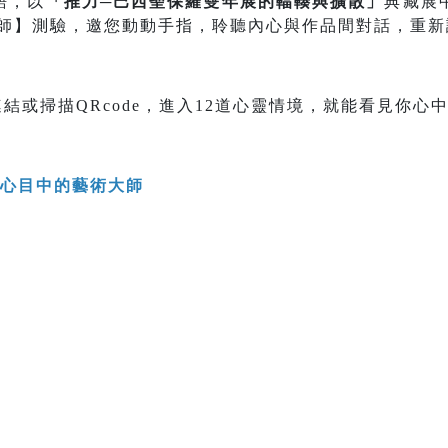
語，以
「推力─巴西聖保羅雙年展的輻輳與擴散」
典藏展
大師】測驗，邀您動動手指，聆聽內心與作品間對話，重
結或掃描QRcode，進入12道心靈情境，就能看見你心
你心目中的藝術大師
>>>