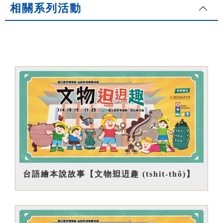
相關系列活動
台語繪本說故事【文物𨑨迌趣 (tshit-thô)】