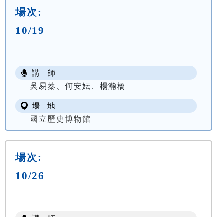
場次:
10/19
講 師
吳易蓁、何安妘、楊瀚橋
場 地
國立歷史博物館
場次:
10/26