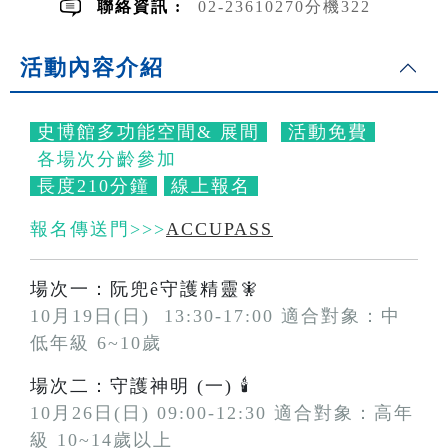
聯絡資訊 :
02-23610270分機322
活動內容介紹
史博館多功能空間& 展間
活動免費
各場次分齡參加
長度210分鐘
線上報名
報名傳送門>>>
ACCUPASS
場次一：阮兜ê守護精靈🧚
10月19日(日) 13:30-17:00 適合對象：中
低年級 6~10歲
場次二：守護神明 (一) 🕯️
10月
26日(日)
09:00-12:30 適合對象：高年
級 10~14歲以上