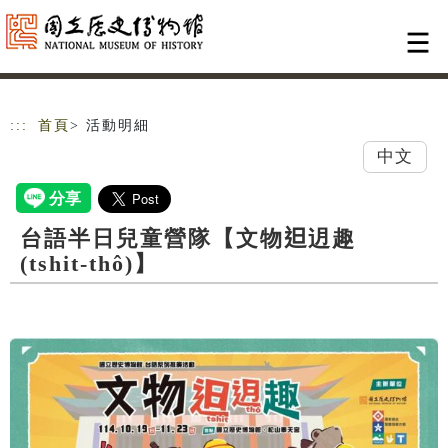
跳到主要內容
網站導覽
:::
首頁
> 活動明細
中文
台語半日兒童營隊【文物𨑨迌趣
(tshit-thô)】