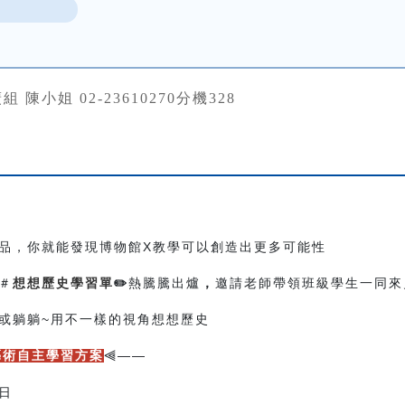
 陳小姐 02-23610270分機328
品，
你就能發現博物館X教學可以創造出更多可能性
＃
想想歷史學習單
✏️
熱騰騰出爐
，
邀請老師帶領班級學生一同來
或躺躺~用不一樣的視角想想歷史
——
藝術自主學習方案
⫷
放日