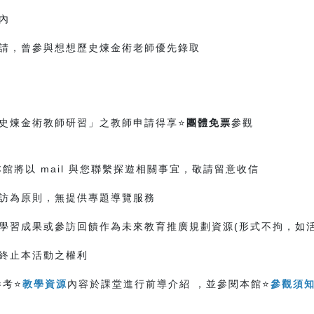
內
申請，曾參與想想歷史煉金術老師優先錄取
史煉金術教師研習」之教師申請得享⭐
團體免票
參觀
本館將以 mail 與您聯繫探遊相關事宜，敬請留意收信
訪為原則，無提供專題導覽服務
學習成果或參訪回饋作為未來教育推廣規劃資源(形式不拘，如
終止本活動之權利
參考⭐
教學資源
內容於課堂進行前導介紹 ，並參閱本館⭐
參觀須