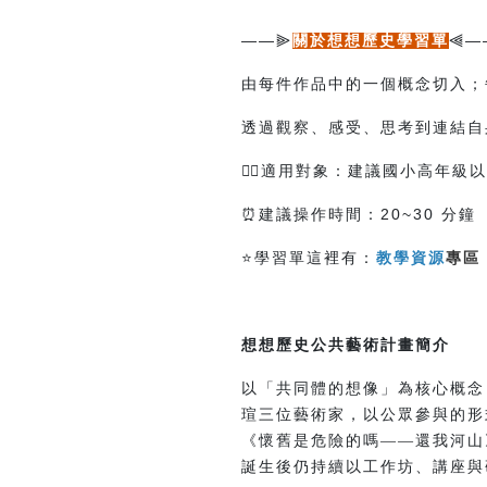
——
—
⫸
關於想想歷史學習單
⫷
由每件作品中的一個概念切入；
透過觀察、感受、思考到連結自
🙋‍♀️
適用對象：建議國小高年級
⏰建議操作時間：20~30 分鐘
⭐學習單這裡有：
教學資源
專區
想想歷史公共藝術計畫簡介
以「共同體的想像」為核心概念
瑄三位藝術家，以公眾參與的形
《懷舊是危險的嗎——還我河山
誕生後仍持續以工作坊、講座與