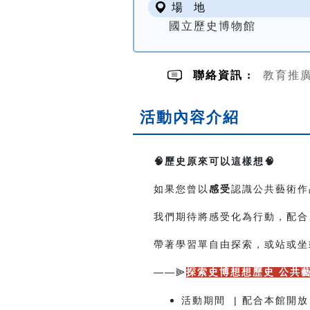
場 地
國立歷史博物館
聯絡資訊 :
教育推廣組
活動內容介紹
🧠
歷史原來可以這樣想🧠
如果您曾以
感受
認識公共藝術作
我們期待將感受化為行動，配合
帶著學習單自由探索，或站或坐
——
⫸
探索史博想想歷史 公共
活動期間 | 配合本館開