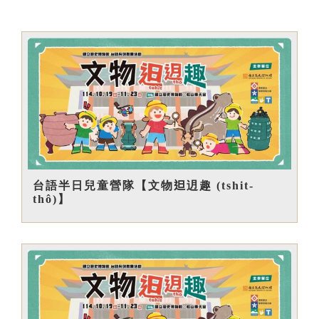
台語半日兒童營隊【文物𨑨迌趣 (tshit-
thô)】