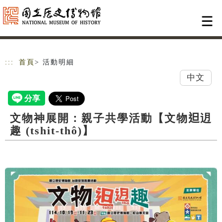
跳到主要內容
網站導覽
:::
首頁
> 活動明細
中文
文物神展開：親子共學活動【文物𨑨迌
趣 (tshit-thô)】