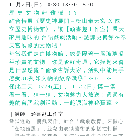
11月2日(日) 10:30 13:30 15:00
歷 史 文 物 好 難 懂 ！？
結合特展《歷史神展開－松山奉天宮 X 國
立歷史博物館》，讓【頑書趣工作室】帶大
家用趣味的 台語戲劇活動～認識史博館在奉
天宮展覽的文物吧！
每當我們走進博物館，總是隔著一層玻璃凝
望珍貴的文物。你是否好奇過，它摸起來會
是什麼感覺？偷偷告訴大家，活動中能用手
感受3D列印文物的紋路哦🖐️˚ ⊹🏺 ₊ ⊹
僅此二天 10/24(五) 、 11/2(日) 摸一摸、
看一看、猜一猜，文物魅力大放送！透過有
趣的台語戲劇活動，一起認識神秘寶藏 ✧
｜講師｜頑書趣工作室
嘗試透過「偶戲製作」結合「戲劇教育」來關心
「在地議題」，並藉由表演藝術的多樣性打開
「親子共學」的機會。相信每一個生命皆是一本