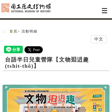
跳到主要內容
網站導覽
:::
首頁
> 活動明細
中文
台語半日兒童營隊【文物𨑨迌趣
(tshit-thô)】