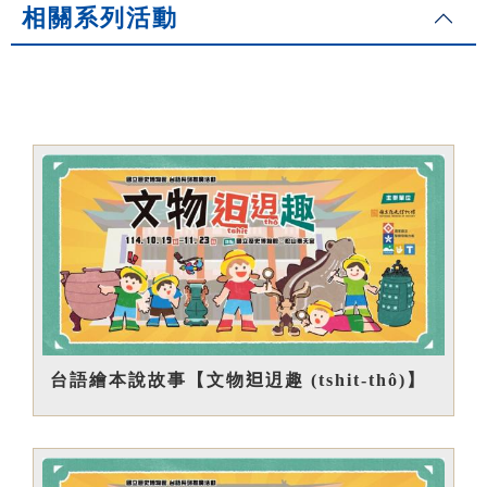
相關系列活動
台語繪本說故事【文物𨑨迌趣 (tshit-thô)】