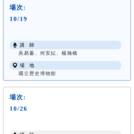
場次:
10/19
講 師
吳易蓁、何安妘、楊瀚橋
場 地
國立歷史博物館
場次:
10/26