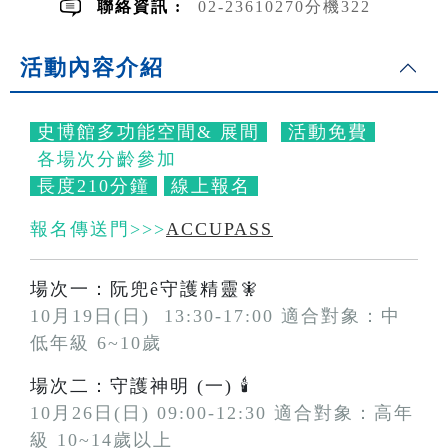
聯絡資訊 :
02-23610270分機322
活動內容介紹
史博館多功能空間& 展間
活動免費
各場次分齡參加
長度210分鐘
線上報名
報名傳送門>>>
ACCUPASS
場次一：阮兜ê守護精靈🧚
10月19日(日) 13:30-17:00 適合對象：中
低年級 6~10歲
場次二：守護神明 (一) 🕯️
10月
26日(日)
09:00-12:30 適合對象：高年
級 10~14歲以上