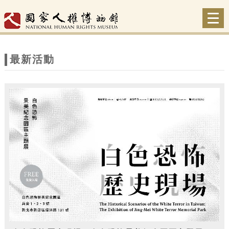
跳到主要內容
網站導覽
Togg
navi
網
站
最新活動
主
題