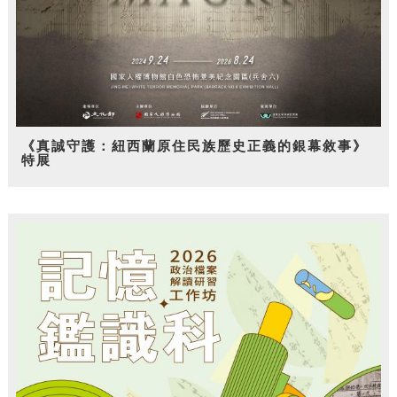
《真誠守護：紐西蘭原住民族歷史正義的銀幕敘事》
特展