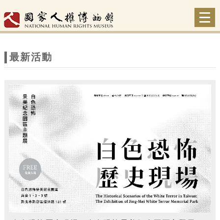
跳到主要內容
網站導覽
Togg
navi
網
站
最新活動
主
題