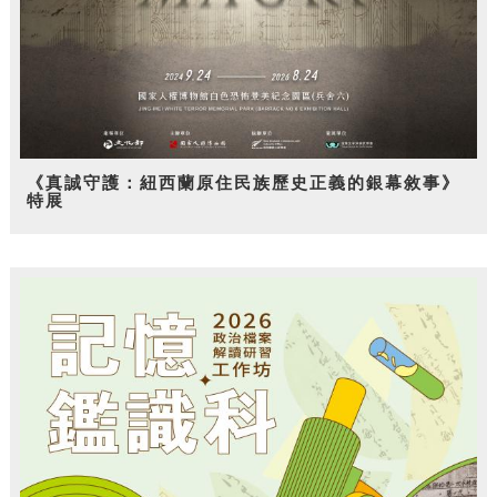
《真誠守護：紐西蘭原住民族歷史正義的銀幕敘事》
特展