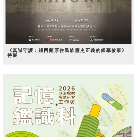
《真誠守護：紐西蘭原住民族歷史正義的銀幕敘事》
特展