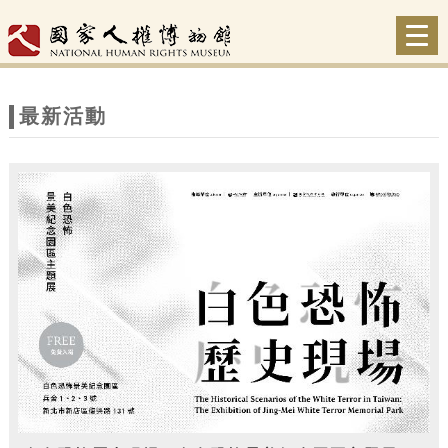
跳到主要內容
網站導覽
Togg
navi
網
站
最新活動
主
題