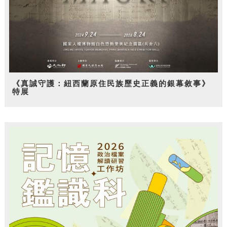
《真誠守護：紐西蘭原住民族歷史正義的銀幕敘事》
特展