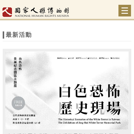
跳到主要內容
網站導覽
Togg
navi
網
站
最新活動
主
題