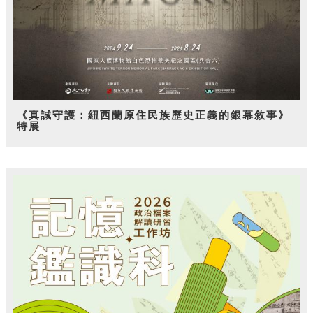
《真誠守護：紐西蘭原住民族歷史正義的銀幕敘事》
特展