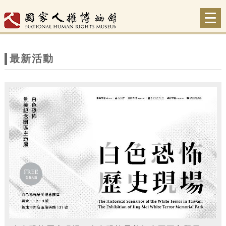
跳到主要內容
網站導覽
Togg
navi
網
站
最新活動
主
題