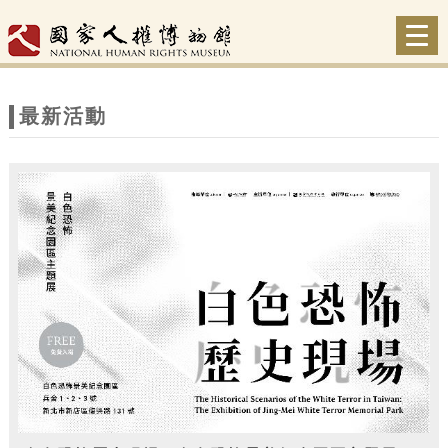
跳到主要內容
網站導覽
Togg
navi
網
站
最新活動
主
題