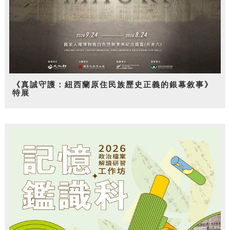
《真誠守護：紐西蘭原住民族歷史正義的銀幕敘事》
特展