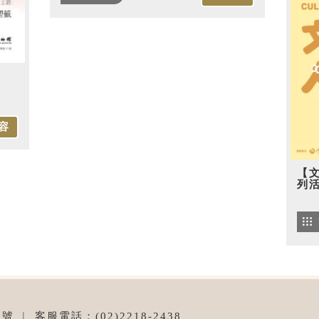
容
【
列
︱ 客服電話：(02)2218-2438