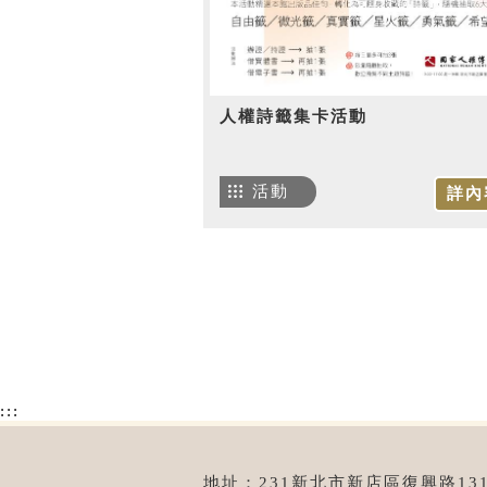
人權詩籤集卡活動
活動
詳內
:::
地址：231新北市新店區復興路131號 