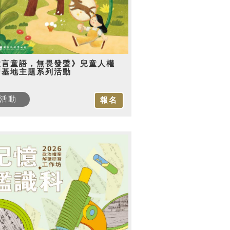
童言童語，無畏發聲》兒童人權
習基地主題系列活動
活動
報名