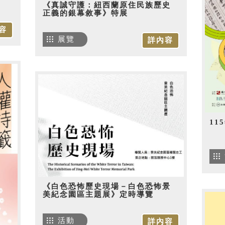
《真誠守護：紐西蘭原住民族歷史
正義的銀幕敘事》特展
容
展覽
詳內容
1
《白色恐怖歷史現場－白色恐怖景
美紀念園區主題展》定時導覽
活動
詳內容