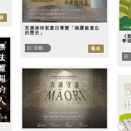
容
安康接待室夏日導覽「揭露被遺忘
的歷史」
《
學
活動
報名