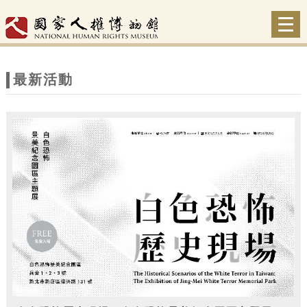
跳到主要內容
網站導覽
Togg
navi
網
站
最新活動
主
題