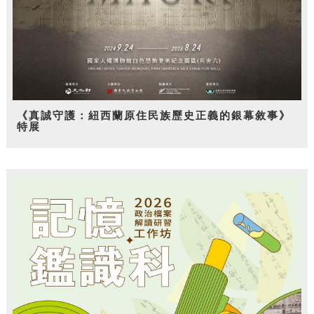
《真誠守護：紐西蘭原住民族歷史正義的銀幕敘事》
特展