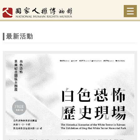
跳到主要內容
網站導覽
Togg
navi
網
站
最新活動
主
題