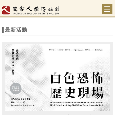
跳到主要內容
網站導覽
Togg
navi
網
站
最新活動
主
題