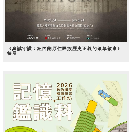
《真誠守護：紐西蘭原住民族歷史正義的銀幕敘事》
特展