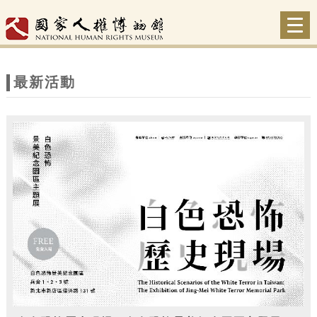
跳到主要內容
網站導覽
Togg
navi
網
站
最新活動
主
題