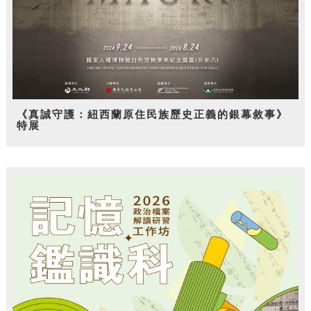
《真誠守護：紐西蘭原住民族歷史正義的銀幕敘事》
特展