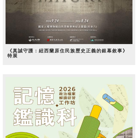
《真誠守護：紐西蘭原住民族歷史正義的銀幕敘事》
特展