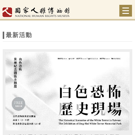
跳到主要內容
網站導覽
Togg
navi
網
站
最新活動
主
題