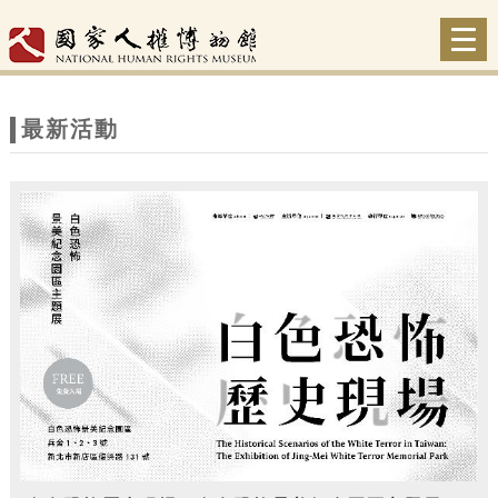
跳到主要內容
網站導覽
Togg
navi
網
站
最新活動
主
題