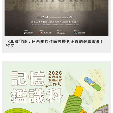
《真誠守護：紐西蘭原住民族歷史正義的銀幕敘事》
特展