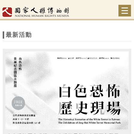
跳到主要內容
網站導覽
Togg
navi
網
站
最新活動
主
題