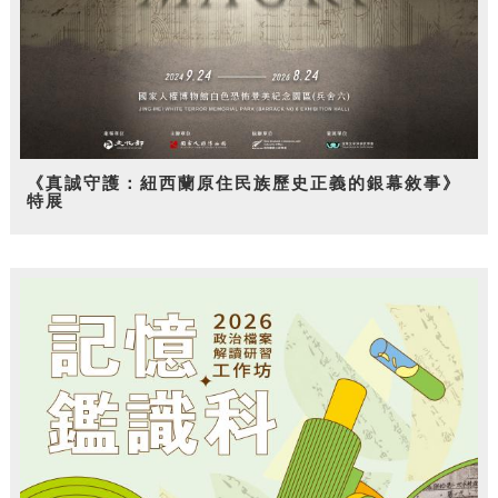
《真誠守護：紐西蘭原住民族歷史正義的銀幕敘事》
特展