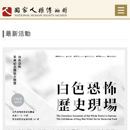
跳到主要內容
網站導覽
Togg
navi
網
站
最新活動
主
題