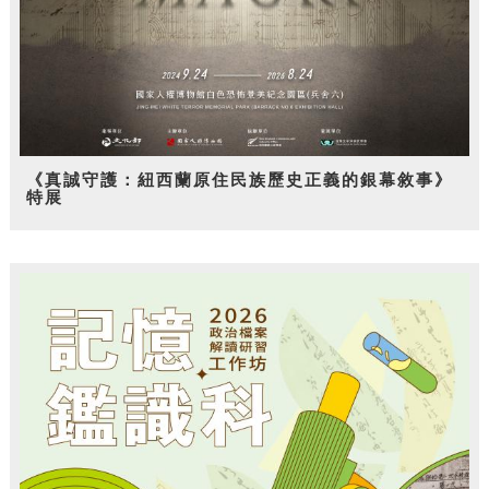
《真誠守護：紐西蘭原住民族歷史正義的銀幕敘事》
特展