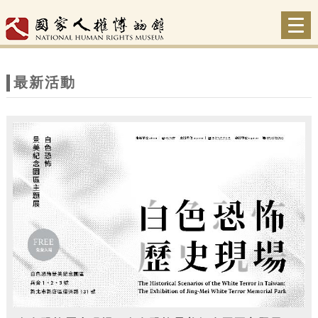
跳到主要內容
網站導覽
Togg
navi
網
站
最新活動
主
題