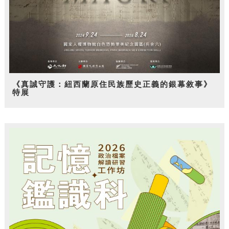
《真誠守護：紐西蘭原住民族歷史正義的銀幕敘事》
特展