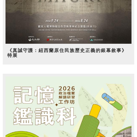
《真誠守護：紐西蘭原住民族歷史正義的銀幕敘事》
特展