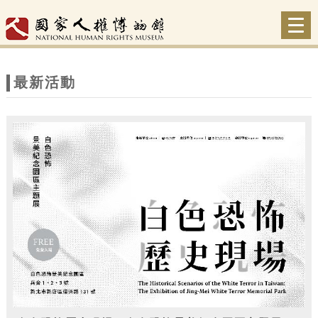
跳到主要內容
網站導覽
Togg
navi
網
站
最新活動
主
題