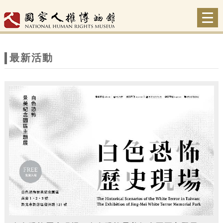
跳到主要內容
網站導覽
Togg
navi
網
站
最新活動
主
題