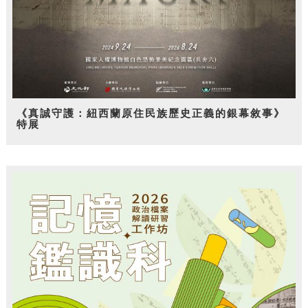
《真誠守護：紐西蘭原住民族歷史正義的銀幕敘事》
特展