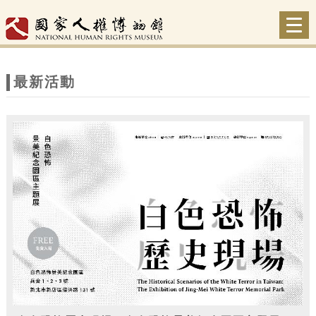
跳到主要內容
網站導覽
Togg
navi
網
站
最新活動
主
題