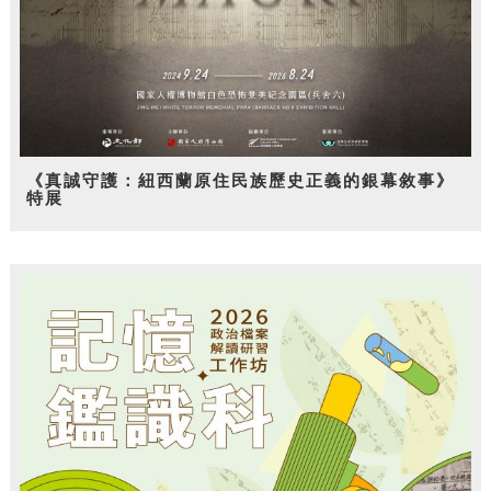
《真誠守護：紐西蘭原住民族歷史正義的銀幕敘事》
特展