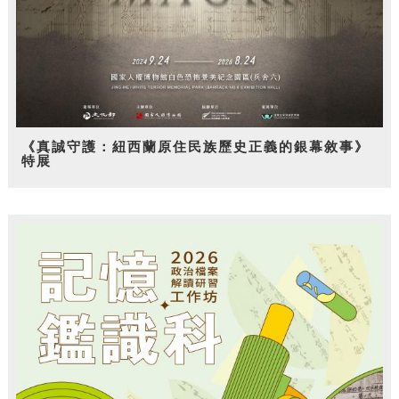
《真誠守護：紐西蘭原住民族歷史正義的銀幕敘事》
特展