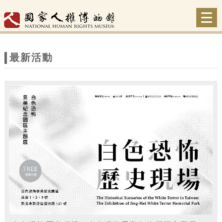
跳到主要內容
網站導覽
Togg
navi
網
站
最新活動
主
題