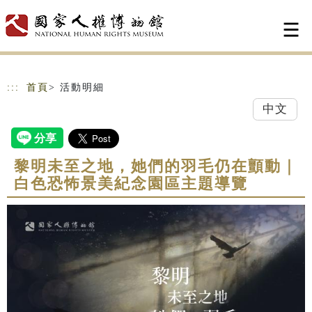
跳到主要內容
網站導覽
:::
首頁
> 活動明細
中文
黎明未至之地，她們的羽毛仍在顫動｜
白色恐怖景美紀念園區主題導覽