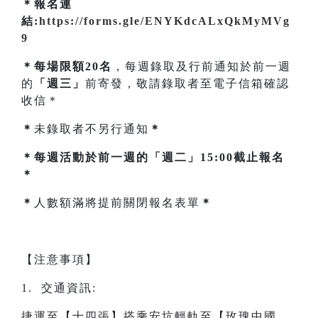
＊報名連
結:
https://forms.gle/ENYKdcALxQkMyMVg
9
＊每場限額20名
，每週錄取及行前通知於前一週
的
「週三」
前寄發，敬請錄取者至電子信箱確認
收信＊
＊
未錄取者不另行通知
＊
＊每週活動於前一週的「週二」15:00截止報名
＊
＊
人數額滿將提前關閉報名表單
＊
【注意事項】
1. 交通資訊:
捷運至【十四張】搭乘安坑輕軌至【玫瑰中國