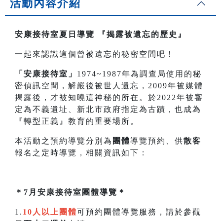
活動內容介紹
安康接待室夏日導覽
『揭露被遺忘的歷史』
一起來認識這個曾被遺忘的秘密空間吧！
「安康接待室」
1974~1987年為調查局使用的秘
密偵訊空間，解嚴後被世人遺忘，2009年被媒體
揭露後，才被知曉這神秘的所在。於2022年被審
定為不義遺址、新北市政府指定為古蹟，也成為
『轉型正義』教育的重要場所。
本活動之預約導覽分別為
團體
導覽預約、供
散客
報名之定時導覽，相關資訊如下：
＊7月安康接待室團體導覽＊
1.
10人以上團體
可預約團體導覽服務，請於參觀