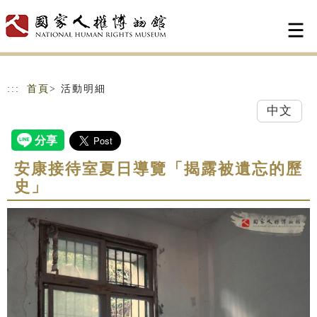
跳到主要內容
網站導覽
:::
首頁
> 活動明細
中文
安康接待室夏日導覽「揭露被遺忘的歷
史」