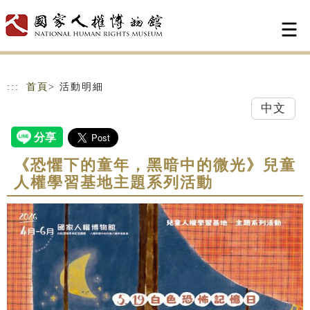
跳到主要內容
網站導覽
:::
首頁
> 活動明細
中文
《恐懼下的童年，黑暗中的微光》兒童
人權學習基地主題系列活動