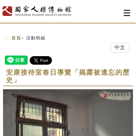
跳到主要內容
網站導覽
:::
首頁
> 活動明細
中文
安康接待室春日導覽「揭露被遺忘的歷
史」