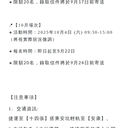
限額
名，錄取信件將於
月
日前寄送
🔸
20
9
17
📍
【10月場次】
🔸
活動時間：2025年10月4日 (六) 09:30-15:00
（將視實際狀況微調）
🔸
報名時間：即日起至
9
月
22
日
限額
名，錄取信件將於
月
日前寄送
🔸
20
9
24
【注意事項】
1. 交通資訊:
捷運至【十四張】搭乘安坑輕軌至【安康】。