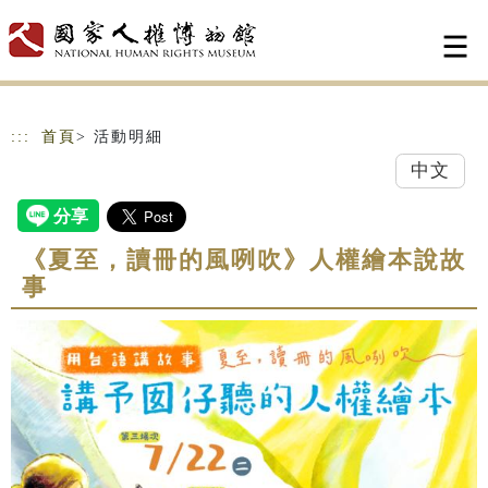
跳到主要內容
網站導覽
:::
首頁
> 活動明細
中文
《夏至，讀冊的風咧吹》人權繪本說故
事