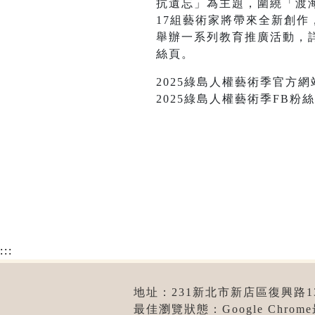
抗遺忘」為主題，圍繞「渡
17組藝術家將帶來全新創
舉辦一系列教育推廣活動，詳
絲頁。
2025綠島人權藝術季官方網站：http
2025綠島人權藝術季FB粉絲頁：ht
:::
地址：231新北市新店區復興路131號
最佳瀏覽狀態：Google Chro