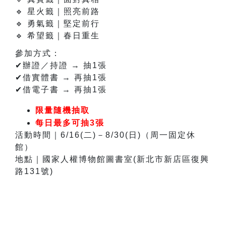
🔹
星火籤｜照亮前路
🔹
勇氣籤｜堅定前行
🔹
希望籤｜春日重生
參加方式：
✔
辦證／持證 → 抽1張
✔
借實體書 → 再抽1張
✔
借電子書 → 再抽1張
限量隨機抽取
每日最多可抽3張
活動時間｜6/16(二)－8/30(日)（周一固定休
館）
地點｜國家人權博物館圖書室(新北市新店區復興
路131號)