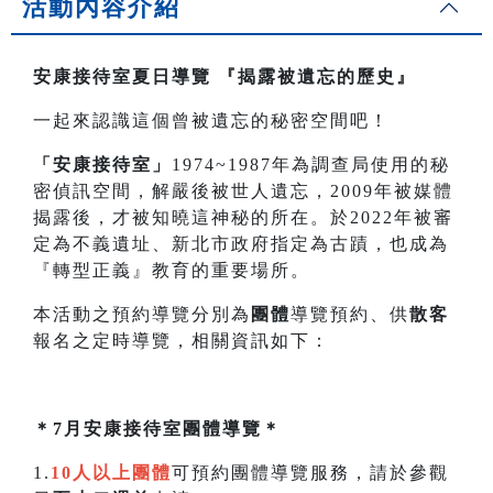
活動內容介紹
安康接待室夏日導覽
『揭露被遺忘的歷史』
一起來認識這個曾被遺忘的秘密空間吧！
「安康接待室」
1974~1987年為調查局使用的秘
密偵訊空間，解嚴後被世人遺忘，2009年被媒體
揭露後，才被知曉這神秘的所在。於2022年被審
定為不義遺址、新北市政府指定為古蹟，也成為
『轉型正義』教育的重要場所。
本活動之預約導覽分別為
團體
導覽預約、供
散客
報名之定時導覽，相關資訊如下：
＊7月安康接待室團體導覽＊
1.
10人以上團體
可預約團體導覽服務，請於參觀