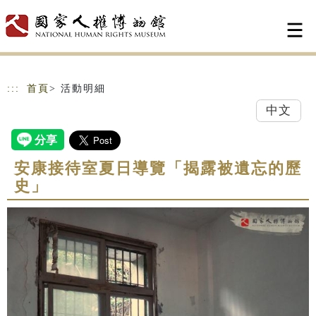
跳到主要內容
網站導覽
:::
首頁
> 活動明細
中文
安康接待室夏日導覽「揭露被遺忘的歷
史」