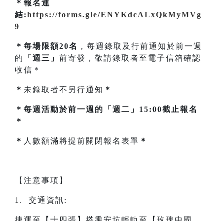
＊報名連
結:
https://forms.gle/ENYKdcALxQkMyMVg
9
＊每場限額20名
，每週錄取及行前通知於前一週
的
「週三」
前寄發，敬請錄取者至電子信箱確認
收信＊
＊
未錄取者不另行通知
＊
＊每週活動於前一週的「週二」15:00截止報名
＊
＊
人數額滿將提前關閉報名表單
＊
【注意事項】
1. 交通資訊:
捷運至【十四張】搭乘安坑輕軌至【玫瑰中國